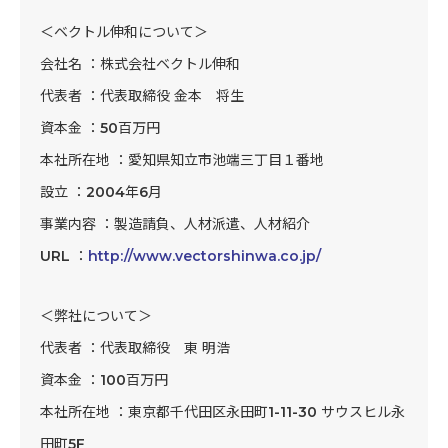
＜ベクトル伸和について＞
会社名 ：株式会社ベクトル伸和
代表者 ：代表取締役 金本 将生
資本金 ：50百万円
本社所在地 ：愛知県知立市池端三丁目１番地
設立 ：2004年6月
事業内容 ：製造請負、人材派遣、人材紹介
URL ：
http://www.vectorshinwa.co.jp/
＜弊社について＞
代表者 ：代表取締役 東 明浩
資本金 ：100百万円
本社所在地 ：東京都千代田区永田町1-11-30 サウスヒル永
田町5F