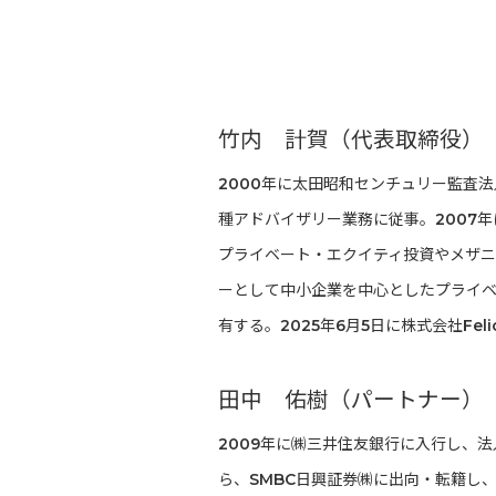
竹内 計賀（代表取締役）
2000年に太田昭和センチュリー監査
種アドバイザリー業務に従事。2007
プライベート・エクイティ投資やメザニ
ーとして中小企業を中心としたプライ
有する。2025年6月5日に株式会社Felic
田中 佑樹（パートナー）
2009年に㈱三井住友銀行に入行し、法
ら、SMBC日興証券㈱に出向・転籍し、